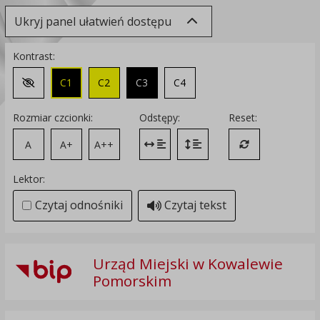
Ukryj panel ułatwień dostępu
Kontrast:
C1
C2
C3
C4
Zmień kontrast na domyślny
Rozmiar czcionki:
Odstępy:
Reset:
A
A+
A++
Zmień odstęp między literami
Zmień interlinię i margines
Przywróć ustawi
Lektor:
Czytaj odnośniki
Czytaj tekst
Urząd Miejski w Kowalewie
Pomorskim