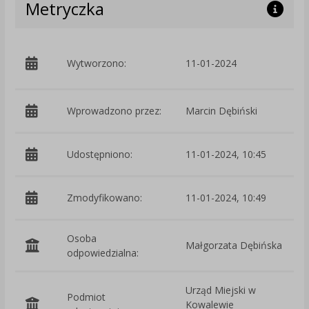
Metryczka
p
Wytworzono:
11-01-2024
D
Wprowadzono przez:
Marcin Dębiński
Udostępniono:
11-01-2024, 10:45
Zmodyfikowano:
11-01-2024, 10:49
p
Osoba
Małgorzata Dębińska
odpowiedzialna:
Urząd Miejski w
Podmiot
Kowalewie
O