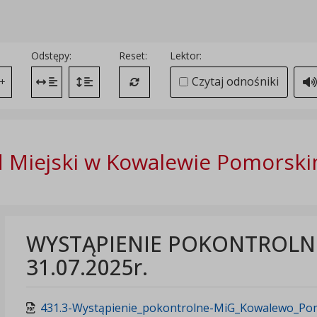
Odstępy:
Reset:
Lektor:
Czytaj odnośniki
+
Zmień odstęp między literami
Zmień interlinię i margines między paragrafami
Przywróć ustawienia domyślne
 Miejski w Kowalewie Pomorsk
WYSTĄPIENIE POKONTROLNE - 
31.07.2025r.
431.3-Wystąpienie_pokontrolne-MiG_Kowalewo_Pomo