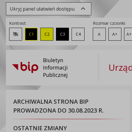
Ukryj panel ułatwień dostępu
Kontrast:
Rozmiar czcionki:
C1
C2
C3
C4
A
A+
A+
Zmień kontrast na domyślny
Biuletyn
Urząd
Informacji
Publicznej
ARCHIWALNA STRONA BIP
PROWADZONA DO 30.08.2023 R.
OSTATNIE ZMIANY