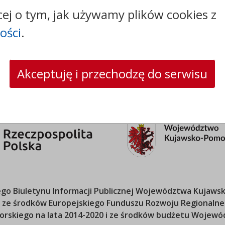
faks: +48565841071
cej o tym, jak używamy plików cookies z
e-mail:
urzad@kowalewopomorskie.pl
skrytka ePUAP: /16q4tj7kwy/SkrytkaESP
ości
.
strona www:
www.kowalewopomorskie.pl
Akceptuję i przechodzę do serwisu
o Biuletynu Informacji Publicznej
Województwa Kujawsk
ana ze środków Europejskiego Funduszu Rozwoju Regional
orskiego
na lata 2014-2020 i ze środków budżetu
Wojewód