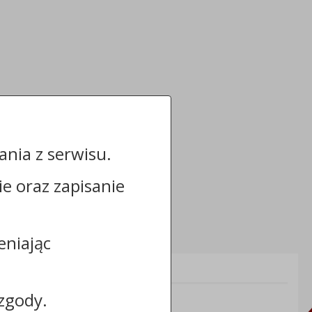
nia z serwisu.
cie oraz zapisanie
eniając
Informacje dodatkowe:
zgody.
NIP: 5030022196