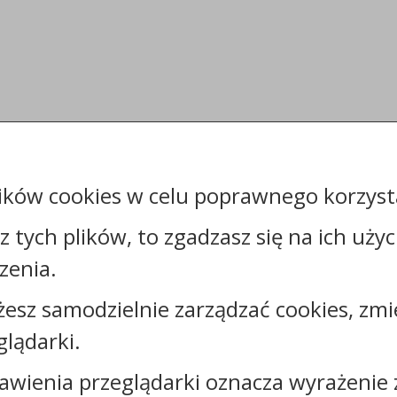
ików cookies w celu poprawnego korzysta
sz tych plików, to zgadzasz się na ich uży
zenia.
żesz samodzielnie zarządzać cookies, zmi
glądarki.
Kontakt:
awienia przeglądarki oznacza wyrażenie 
tel.:
+48566841024