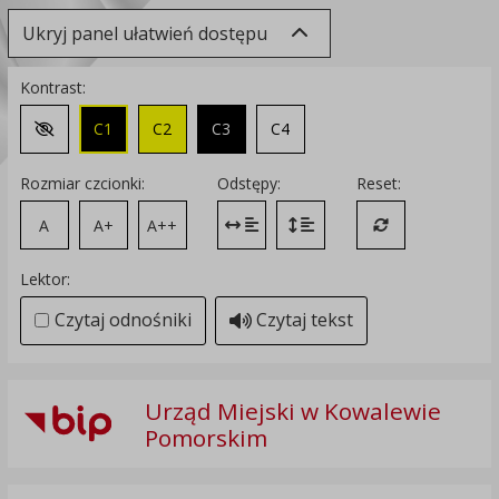
Ukryj panel ułatwień dostępu
Kontrast:
C1
C2
C3
C4
Zmień kontrast na domyślny
Rozmiar czcionki:
Odstępy:
Reset:
A
A+
A++
Zmień odstęp między literami
Zmień interlinię i margines
Przywróć ustawi
Lektor:
Czytaj odnośniki
Czytaj tekst
Urząd Miejski w Kowalewie
Pomorskim