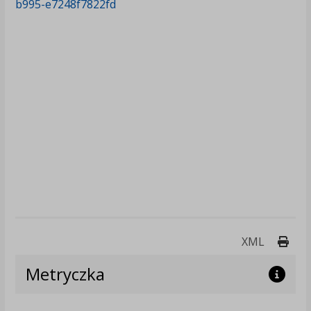
b995-e7248f7822fd
Druk
XML
Metryczka