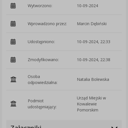
Wytworzono:
10-09-2024
p
Wprowadzono przez:
Marcin Dębiński
Udostępniono:
10-09-2024, 22:33
Zmodyfikowano:
10-09-2024, 22:38
p
Osoba
Natalia Bolewska
odpowiedzialna:
Urząd Miejski w
Podmiot
Kowalewie
O
udostępniający:
Pomorskim
Załączniki