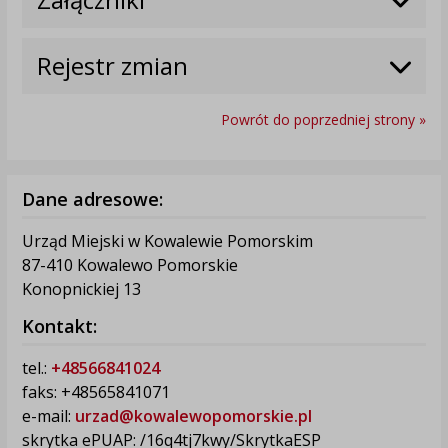
Rejestr zmian
Powrót do poprzedniej strony »
Dane adresowe:
Urząd Miejski w Kowalewie Pomorskim
87-410 Kowalewo Pomorskie
Konopnickiej 13
Kontakt:
tel.:
+48566841024
faks: +48565841071
e-mail:
urzad@kowalewopomorskie.pl
skrytka ePUAP: /16q4tj7kwy/SkrytkaESP