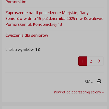
Pomorskim
Zaproszenie na III posiedzenie Miejskiej Rady
Seniorów w dniu 15 października 2025 r. w Kowalewie
Pomorskim ul. Konopnickiej 13
Ćwiczenia dla seniorów
Liczba wyników:
18
1
2
Druk
XML
Powrót do poprzedniej strony »