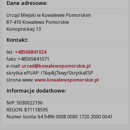
Dane adresowe:
Urząd Miejski w Kowalewie Pomorskim
87-410 Kowalewo Pomorskie
Konopnickiej 13
Kontakt:
tel.:
+48566841024
faks: +48565841071
e-mail:
urzad@kowalewopomorskie.pl
skrytka ePUAP: /16q4tj7kwy/SkrytkaESP
strona www:
www.kowalewopomorskie.pl
Informacje dodatkowe:
NIP: 5030022196
REGON: 871118595
Numer konta: 64 9496 0008 0000 1720 2000 0041