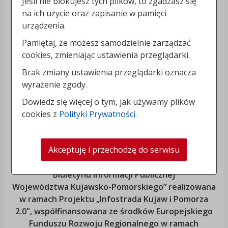
Jeśli nie blokujesz tych plików, to zgadzasz się
na ich użycie oraz zapisanie w pamięci
urządzenia.
Pamiętaj, że możesz samodzielnie zarządzać
cookies, zmieniając ustawienia przeglądarki.
Brak zmiany ustawienia przeglądarki oznacza
wyrażenie zgody.
Dowiedz się więcej o tym, jak używamy plików
cookies z
Polityki Prywatności
.
Akceptuję i przechodzę do serwisu
„Rozbudowa i modernizacja Systemu Regionalnego
Biuletynu Informacji Publicznej
Województwa Kujawsko-Pomorskiego
” realizowana
w ramach Projektu „Infostrada Kujaw i Pomorza
2.0", współfinansowana ze środków Europejskiego
Funduszu Rozwoju Regionalnego w ramach