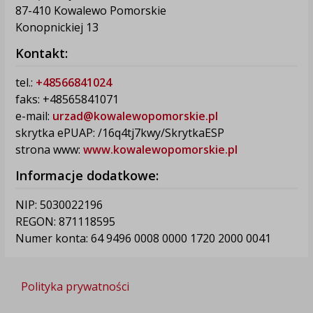
87-410 Kowalewo Pomorskie
Konopnickiej 13
Kontakt:
tel.:
+48566841024
faks: +48565841071
e-mail:
urzad@kowalewopomorskie.pl
skrytka ePUAP: /16q4tj7kwy/SkrytkaESP
strona www:
www.kowalewopomorskie.pl
Informacje dodatkowe:
NIP: 5030022196
REGON: 871118595
Numer konta: 64 9496 0008 0000 1720 2000 0041
Polityka prywatności