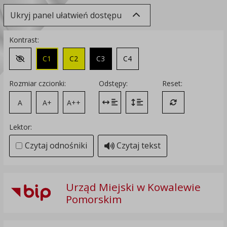
Ukryj panel ułatwień dostępu
Kontrast:
C1
C2
C3
C4
Zmień kontrast na domyślny
Rozmiar czcionki:
Odstępy:
Reset:
A
A+
A++
Zmień odstęp między literami
Zmień interlinię i margines
Przywróć ustawi
Lektor:
Czytaj odnośniki
Czytaj tekst
Urząd Miejski w Kowalewie
Pomorskim