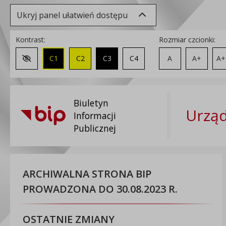
Ukryj panel ułatwień dostępu
Kontrast:
Rozmiar czcionki:
C1
C2
C3
C4
A
A+
A+
Zmień kontrast na domyślny
Biuletyn
Urząd
Informacji
Publicznej
ARCHIWALNA STRONA BIP
PROWADZONA DO 30.08.2023 R.
OSTATNIE ZMIANY