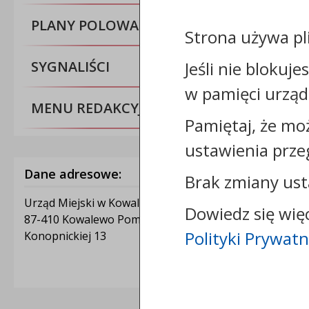
PLANY POLOWAŃ ZBIOROWYCH
Strona używa pl
Jeśli nie blokuje
SYGNALIŚCI
w pamięci urząd
MENU REDAKCYJNE
Pamiętaj, że mo
ustawienia prze
Dane adresowe:
Brak zmiany ust
Urząd Miejski w Kowalewie Pomorskim
Dowiedz się wię
87-410 Kowalewo Pomorskie
Polityki Prywatn
Konopnickiej 13