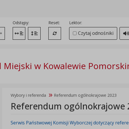
Odstępy:
Reset:
Lektor:
Czytaj odnośniki
+
Zmień odstęp między literami
Zmień interlinię i margines między paragrafami
Przywróć ustawienia domyślne
 Miejski w Kowalewie Pomorsk
Wybory i referenda
Referendum ogólnokrajowe 2023
Referendum ogólnokrajowe 
Serwis Państwowej Komisji Wyborczej dotyczący refe