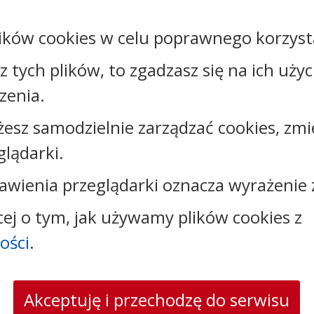
ików cookies w celu poprawnego korzysta
sz tych plików, to zgadzasz się na ich uży
zenia.
żesz samodzielnie zarządzać cookies, zmi
glądarki.
Kontakt:
awienia przeglądarki oznacza wyrażenie 
tel.:
+48566841024
cej o tym, jak używamy plików cookies z
faks: +48565841071
ości
.
e-mail:
urzad@kowalewopomorskie.pl
skrytka ePUAP: /16q4tj7kwy/SkrytkaESP
strona www:
www.kowalewopomorskie.pl
Akceptuję i przechodzę do serwisu