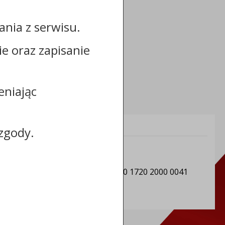
nia z serwisu.
cie oraz zapisanie
eniając
Informacje dodatkowe:
zgody.
NIP: 5030022196
REGON: 871118595
Numer konta: 64 9496 0008 0000 1720 2000 0041